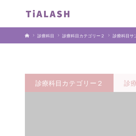
ホーム
診療科目
診療科目カテゴリー２
診療科目サ
診療科目カテゴリー２
診