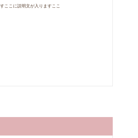
すここに説明文が入りますここ