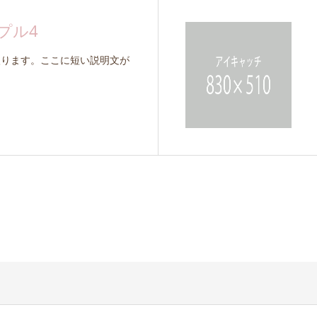
プル4
入ります。ここに短い説明文が