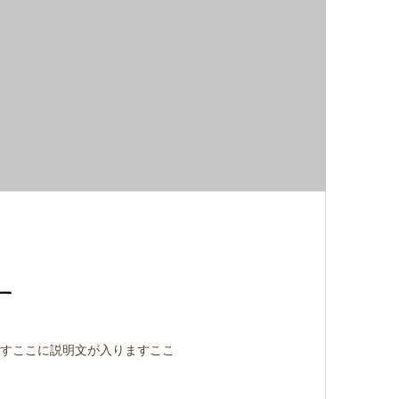
す
すここに説明文が入りますここ