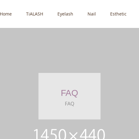
Home
TiALASH
Eyelash
Nail
Esthetic
FAQ
FAQ